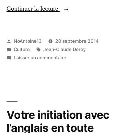
« Les
Continuer la lecture
compétences
uniques
Publié
NoAntoine13
28 septembre 2014
d’un
par
Publié
Étiquettes :
Culture
Jean-Claude Derey
écrivain »
dans
sur
Laisser un commentaire
Les
compétences
uniques
d’un
écrivain
Votre initiation avec
l’anglais en toute