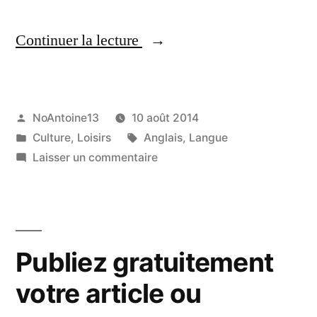
« Votre
Continuer la lecture
initiation
avec
Publié
NoAntoine13
10 août 2014
l’anglais
par
Publié
Étiquettes :
Culture
,
Loisirs
Anglais
,
Langue
en
dans
sur
Laisser un commentaire
toute
Votre
initiation
simplicité »
avec
l’anglais
Publiez gratuitement
en
toute
votre article ou
simplicité