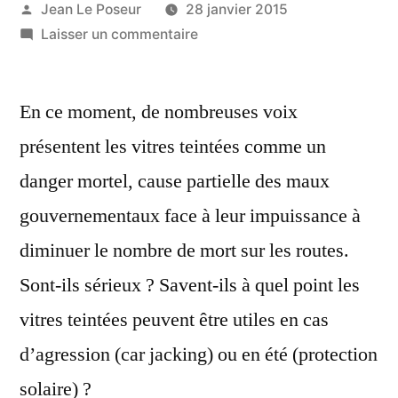
Publié
Jean Le Poseur
28 janvier 2015
par
sur
Laisser un commentaire
Interdire
les
En ce moment, de nombreuses voix
vitres
teintées,
présentent les vitres teintées comme un
est-
danger mortel, cause partielle des maux
ce
sérieux
gouvernementaux face à leur impuissance à
?
diminuer le nombre de mort sur les routes.
Sont-ils sérieux ? Savent-ils à quel point les
vitres teintées peuvent être utiles en cas
d’agression (car jacking) ou en été (protection
solaire) ?