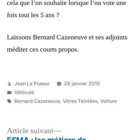
cela que l’on souhaite lorsque l’on vote une
fois tout les 5 ans ?
Laissons Bernard Cazeneuve et ses adjoints
méditer ces courts propos.
Publié
Jean Le Poseur
28 janvier 2015
par
Publié
Véhicule
dans
Étiquettes :
Bernard Cazeneuve
,
Vitres Teintées
,
Voiture
Article
Article suivant
suivant :
ESMA : les métiers de