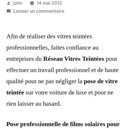
Publié
john
14 mai 2012
par
sur
Laisser un commentaire
Pose
professionnelle
Afin de réaliser des vitres teintées
de
films
professionnelles, faites confiance au
solaires
entreprises du
Réseau Vitres Teintées
pour
pour
vitres
effectuer un travail professionnel et de haute
teintées
qualité pour ne pas négliger la
pose de vitre
teintée
sur votre voiture de luxe et pour ne
rien laisser au hasard.
Pose professionnelle de films solaires pour