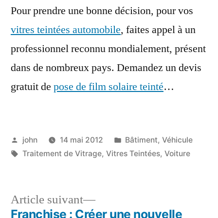
Pour prendre une bonne décision, pour vos
vitres teintées automobile
, faites appel à un
professionnel reconnu mondialement, présent
dans de nombreux pays. Demandez un devis
gratuit de
pose de film solaire teinté
…
Publié
Publié
john
14 mai 2012
Bâtiment
,
Véhicule
par
Étiquettes :
dans
Traitement de Vitrage
,
Vitres Teintées
,
Voiture
Article
Article suivant
suivant :
Franchise : Créer une nouvelle