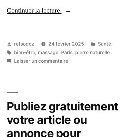
« Basalte,
Continuer la lecture
la
pierre
Publié
Publié
refsodez
24 février 2025
Santé
naturelle
par
Étiquettes :
dans
bien-être
,
massage
,
Paris
,
pierre naturelle
parfaite
sur
Laisser un commentaire
pour
Basalte,
la
un
pierre
massage
naturelle
Publiez gratuitement
parfaite
à
pour
votre article ou
Paris »
un
annonce pour
massage