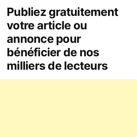
à
convivial »
Publiez gratuitement
Châtellerault,
un
votre article ou
concept
annonce pour
original
et
bénéficier de nos
convivial
milliers de lecteurs