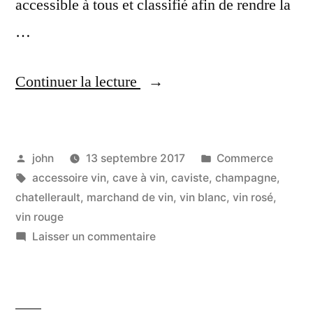
accessible à tous et classifié afin de rendre la
…
« Marchand
Continuer la lecture
de
Vin
Publié
Publié
john
13 septembre 2017
Commerce
à
par
Étiquettes :
dans
accessoire vin
,
cave à vin
,
caviste
,
champagne
,
Châtellerault,
chatellerault
,
marchand de vin
,
vin blanc
,
vin rosé
,
un
vin rouge
sur
Laisser un commentaire
concept
Marchand
original
de
Vin
et