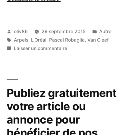
Robaglia
:
Publié
Publié
oliv86
29 septembre 2015
Autre
un
par
Étiquettes :
dans
Arpels
,
L’Oréal
,
Pascal Robaglia
,
Van Cleef
galeriste
sur
Laisser un commentaire
hors
Pascal
Robaglia
pair
:
passionné
un
Publiez gratuitement
galeriste
d’art »
hors
votre article ou
pair
annonce pour
passionné
d’art
bénéficier de nos