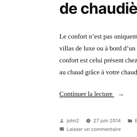
de chaudièr
Le confort n’est pas uniqueme
villas de luxe ou à bord d’un
confort est celui présent che
au chaud grâce à votre chaud
« Un
Continuer la lecture
plombie
spéciali
Publié
P
john2
27 juin 2014
du
par
sur
Laisser un commentaire