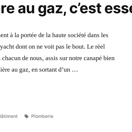
e au gaz, c’est ess
nt à la portée de la haute société dans les
 yacht dont on ne voit pas le bout. Le réel
z chacun de nous, assis sur notre canapé bien
ière au gaz, en sortant d’un …
r
ste
ublié
Étiquettes :
Bâtiment
Plomberie
dans