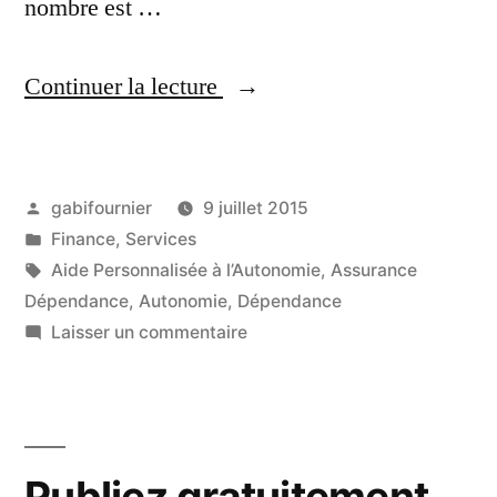
nombre est …
« Assurance
Continuer la lecture
dépendance,
le
Publié
gabifournier
9 juillet 2015
modèle
par
Publié
Finance
,
Services
allemand
dans
Étiquettes :
Aide Personnalisée à l’Autonomie
,
Assurance
et
Dépendance
,
Autonomie
,
Dépendance
sur
Laisser un commentaire
français »
Assurance
dépendance,
le
modèle
Publiez gratuitement
allemand