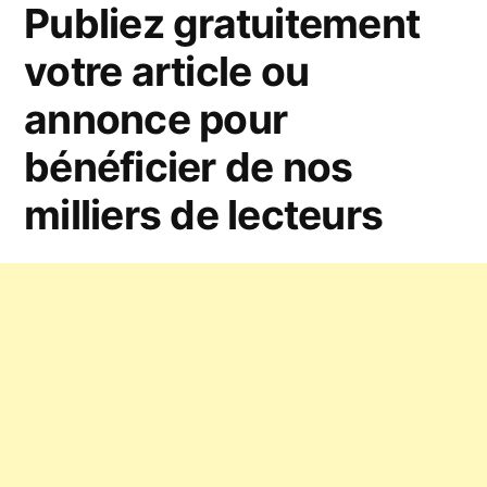
Publiez gratuitement
prestigieuses
d’entreprise
pour
votre article ou
? »
une
annonce pour
domiciliation
d’entreprise
bénéficier de nos
?
milliers de lecteurs