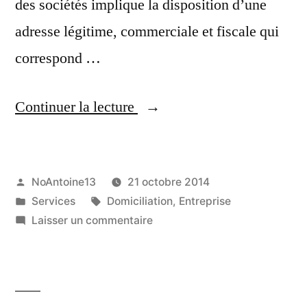
des sociétés implique la disposition d’une
adresse légitime, commerciale et fiscale qui
correspond …
« Comment
Continuer la lecture
obtenir
des
Publié
NoAntoine13
21 octobre 2014
villes
par
Publié
Étiquettes :
Services
Domiciliation
,
Entreprise
prestigieuses
dans
sur
Laisser un commentaire
pour
Comment
obtenir
une
des
domiciliation
villes