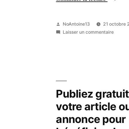
obtenir
des
Publié
NoAntoine13
21 octobre 
villes
par
sur
Laisser un commentaire
Comme
prestigi
obtenir
pour
des
villes
une
presti
domicili
pour
d’entrep
une
Publiez gratu
domicil
? »
votre article o
d’entre
?
annonce pour