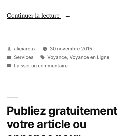
« Mediumna:
Continuer la lecture
une
vie
Publié
aliciaroux
30 novembre 2015
radieuse
par
Publié
Étiquettes :
Services
Voyance
,
Voyance en Ligne
grâce
dans
sur
Laisser un commentaire
à
Mediumna:
une
la
vie
voyance
radieuse
Publiez gratuitement
grâce
en
à
votre article ou
ligne »
la
voyance