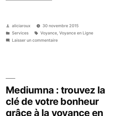
:
osez
Publié
aliciaroux
30 novembre 2015
la
par
Publié
Étiquettes :
Services
Voyance
,
Voyance en Ligne
voyance
dans
sur
Laisser un commentaire
en
VoyantEnLigne
:
ligne »
osez
la
voyance
en
Mediumna : trouvez la
ligne
clé de votre bonheur
grâce à la voyance en