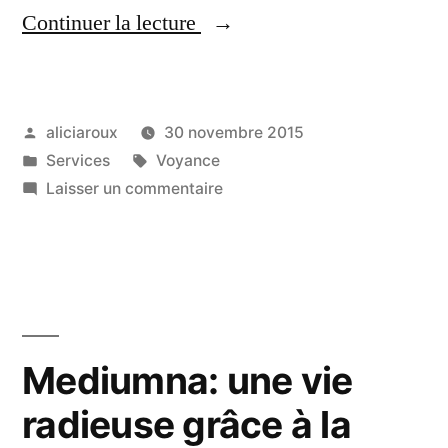
« Mediumna
Continuer la lecture
:
trouvez
Publié
aliciaroux
30 novembre 2015
la
par
Publié
Étiquettes :
Services
Voyance
clé
dans
sur
Laisser un commentaire
de
Mediumna
:
votre
trouvez
bonheur
la
clé
grâce
de
Mediumna: une vie
à
votre
la
radieuse grâce à la
bonheur
grâce