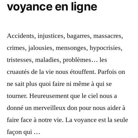
voyance
voyance en ligne
à
en
la
voyance
ligne »
en
Accidents, injustices, bagarres, massacres,
ligne
crimes, jalousies, mensonges, hypocrisies,
tristesses, maladies, problèmes… les
cruautés de la vie nous étouffent. Parfois on
ne sait plus quoi faire ni même à qui se
tourner. Heureusement que le ciel nous a
donné un merveilleux don pour nous aider à
faire face à notre vie. La voyance est la seule
façon qui …