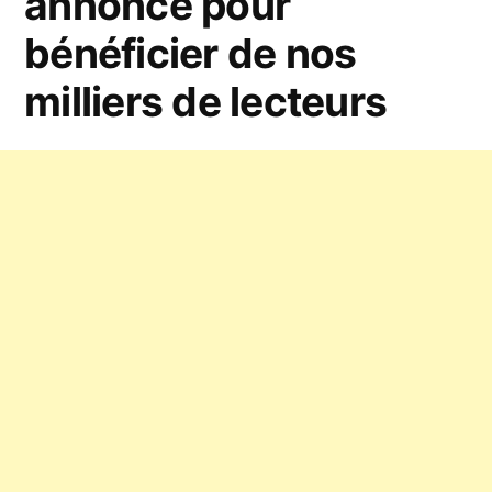
annonce pour
en
bénéficier de nos
ligne
milliers de lecteurs