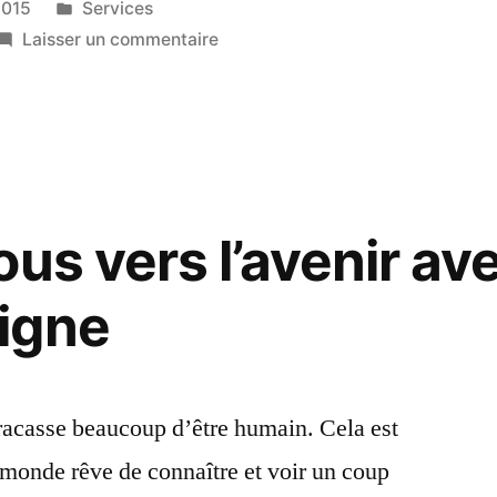
Publié
2015
Services
dans
sur
Laisser un commentaire
Mediumna:
une
vie
radieuse
grâce
à
us vers l’avenir av
la
voyance
igne
en
ligne
tracasse beaucoup d’être humain. Cela est
le monde rêve de connaître et voir un coup