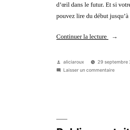
d’œil dans le futur. Et si vo
pouvez lire du début jusqu’à 
« Projet
Continuer la lecture
vous
vers
Publié
aliciaroux
29 septembre 
l’avenir
par
sur
Laisser un commentaire
Projete
avec
vous
VoyantE
vers
l’avenir
avec
Voyant