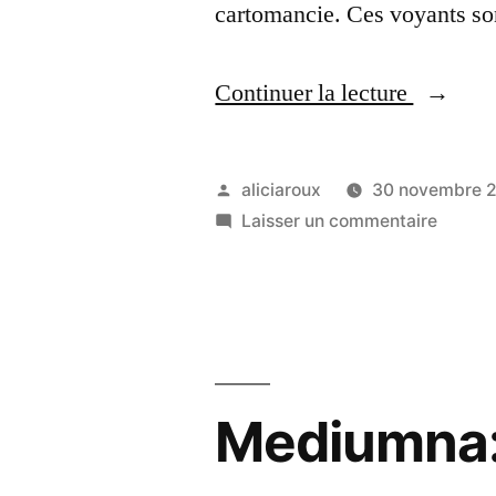
cartomancie. Ces voyants s
« Medi
Continuer la lecture
:
votre
Publié
aliciaroux
30 novembre 
avenir
par
sur
Laisser un commentaire
Mediu
facileme
:
grâce
votre
avenir
à
facile
la
grâce
Mediumna: 
voyance
à
la