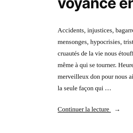
voyance en
voyan
Accidents, injustices, bagarr
mensonges, hypocrisies, tri
cruautés de la vie nous étouff
même à qui se tourner. Heur
merveilleux don pour nous aid
la seule façon qui …
« Mediu
Continuer la lecture
une
vie